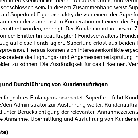
lten Interessenkonflikte bei der Anlageberatung und Ve
sgeschlossen sein. In diesem Zusammenhang weist Super
ug auf Superfund Eigenprodukte, die von einem der Supe
ammen oder zumindest in Kooperation mit einem der S
mittiert wurden, erbringt. Der Kunde nimmt in diesem 
von der Emittentin beauftragten) Fondsverwalters (Fond
ezug auf diese Fonds agiert. Superfund erlöst aus beiden
provision. Hieraus können sich Interessenkonflikte erg
sondere die Eignungs- und Angemessenheitsprüfung in B
iden zu können. Die Zuständigkeit für das Erkennen, Ver
ung und Durchführung von Kundenaufträgen
folge ihres Einlangens bearbeitet. Superfund führt Kun
lle/den Administrator zur Ausführung weiter. Kundenauft
t und unter Berücksichtigung der relevanten Annahmezeite
Eine Annahme, Übermittlung und Ausführung von Kundenau
nte)