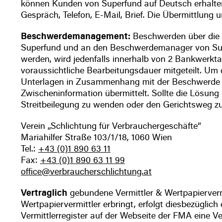
können Kunden von Superfund auf Deutsch erhalte
Gespräch, Telefon, E-Mail, Brief. Die Übermittlung 
Beschwerdemanagement:
Beschwerden über die 
Superfund und an den Beschwerdemanager von Supe
werden, wird jedenfalls innerhalb von 2 Bankwerkta
voraussichtliche Bearbeitungsdauer mitgeteilt. Um 
Unterlagen in Zusammenhang mit der Beschwerde mit
Zwischeninformation übermittelt. Sollte die Lösung d
Streitbeilegung zu wenden oder den Gerichtsweg zu
Verein „Schlichtung für Verbrauchergeschäfte“
Mariahilfer Straße 103/1/18, 1060 Wien
Tel.:
+43 (0)1 890 63 11
Fax:
+43 (0)1 890 63 11 99
office@verbraucherschlichtung.at
Vertraglich
gebundene Vermittler & Wertpapiervermi
Wertpapiervermittler erbringt, erfolgt diesbezüglic
Vermittlerregister auf der Webseite der FMA eine V