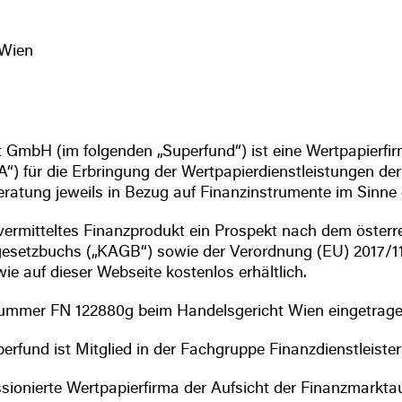
 Wien
mbH (im folgenden „Superfund“) ist eine Wertpapierfi
“) für die Erbringung der Wertpapierdienstleistungen d
beratung jeweils in Bezug auf Finanzinstrumente im Sinn
vermitteltes Finanzprodukt ein Prospekt nach dem öster
setzbuchs („KAGB“) sowie der Verordnung (EU) 2017/1129 
e auf dieser Webseite kostenlos erhältlich.
nummer FN 122880g beim Handelsgericht Wien eingetrage
fund ist Mitglied in der Fachgruppe Finanzdienstleiste
ssionierte Wertpapierfirma der Aufsicht der Finanzmarkt