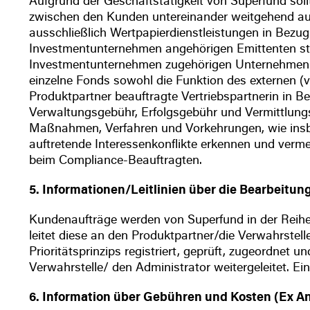
Aufgrund der Geschäftstätigkeit von Superfund sol
zwischen den Kunden untereinander weitgehend au
ausschließlich Wertpapierdienstleistungen in Bez
Investmentunternehmen angehörigen Emittenten st
Investmentunternehmen zugehörigen Unternehmen e
einzelne Fonds sowohl die Funktion des externen (
Produktpartner beauftragte Vertriebspartnerin in B
Verwaltungsgebühr, Erfolgsgebühr und Vermittlungs
Maßnahmen, Verfahren und Vorkehrungen, wie insbe
auftretende Interessenkonflikte erkennen und verme
beim Compliance-Beauftragten.
5. Informationen/Leitlinien über die Bearbeit
Kundenaufträge werden von Superfund in der Reihen
leitet diese an den Produktpartner/die Verwahrste
Prioritätsprinzips registriert, geprüft, zugeordne
Verwahrstelle/ den Administrator weitergeleitet. 
6. Information über Gebühren und Kosten (Ex A