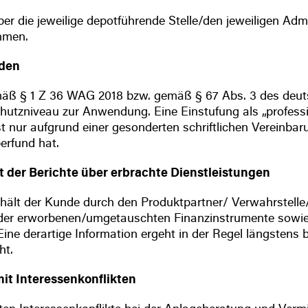
r die jeweilige depotführende Stelle/den jeweiligen Ad
hmen.
nden
emäß § 1 Z 36 WAG 2018 bzw. gemäß § 67 Abs. 3 des deu
tzniveau zur Anwendung. Eine Einstufung als „professio
t nur aufgrund einer gesonderten schriftlichen Vereinba
erfund hat.
kt der Berichte über erbrachte Dienstleistungen
ält der Kunde durch den Produktpartner/ Verwahrstelle/A
 der erworbenen/umgetauschten Finanzinstrumente sowie
Eine derartige Information ergeht in der Regel längstens
ht.
it Interessenkonflikten