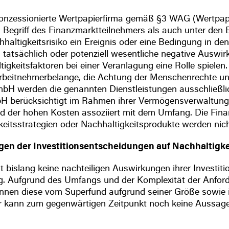
zessionierte Wertpapierfirma gemäß §3 WAG (Wertpapier
Begriff des Finanzmarktteilnehmers als auch unter den B
ltigkeitsrisiko ein Ereignis oder eine Bedingung in de
tatsächlich oder potenziell wesentliche negative Auswir
gkeitsfaktoren bei einer Veranlagung eine Rolle spielen
 Arbeitnehmerbelange, die Achtung der Menschenrechte 
bH werden die genannten Dienstleistungen ausschließli
 berücksichtigt im Rahmen ihrer Vermögensverwaltung 
nd der hohen Kosten assoziiert mit dem Umfang. Die Finan
keitsstrategien oder Nachhaltigkeitsprodukte werden nic
gen der Investitionsentscheidungen auf Nachhaltigke
islang keine nachteiligen Auswirkungen ihrer Investiti
ng. Aufgrund des Umfangs und der Komplexität der Anford
önnen diese vom Superfund aufgrund seiner Größe sowie 
er kann zum gegenwärtigen Zeitpunkt noch keine Aussage